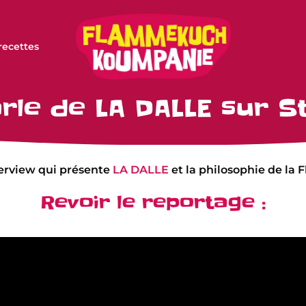
recettes
rle de LA DALLE sur S
terview qui présente
LA DALLE
et la philosophie de l
Revoir le reportage :