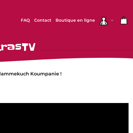
FAQ
Contact
Boutique en ligne
.
trasTV
a Flammekuch Koumpanie !