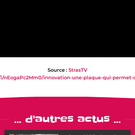
Source :
StrasTV
tv/i/nEogaPc2Mm0/innovation-une-plaque-qui-permet
... d'autres actus ...