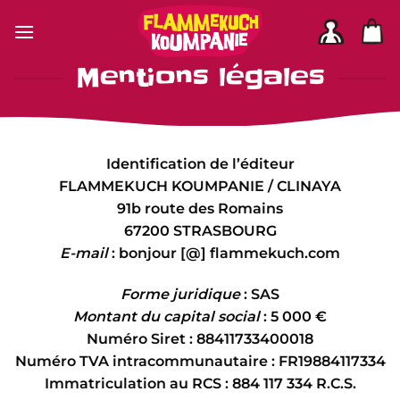
Passer
au
contenu
Mentions légales
Identification de l’éditeur
FLAMMEKUCH KOUMPANIE / CLINAYA
91b route des Romains
67200 STRASBOURG
E-mail
: bonjour [@] flammekuch.com
Forme juridique
: SAS
Montant du capital social
: 5 000 €
Numéro Siret : 88411733400018
Numéro TVA intracommunautaire : FR19884117334
Immatriculation au RCS : 884 117 334 R.C.S.