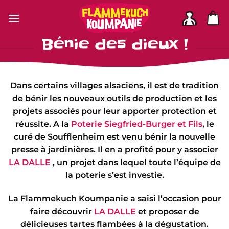
Passer
au
contenu
Bénie des dieux !
Dans certains villages alsaciens, il est de tradition
de bénir les nouveaux outils de production et les
projets associés pour leur apporter protection et
réussite. A la
Poterie Siegfried-Burger et Fils
, le
curé de Soufflenheim est venu bénir la nouvelle
presse à jardinières. Il en a profité pour y associer
LA DALLE
, un projet dans lequel toute l’équipe de
la poterie s’est investie.
La Flammekuch Koumpanie a saisi l’occasion pour
faire découvrir
LA DALLE
et proposer de
délicieuses tartes flambées à la dégustation.