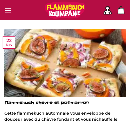
Passer
au
contenu
22
Nov
Flammekuch chèvre et potimarron
Cette flammekuch automnale vous enveloppe de
douceur avec du chèvre fondant et vous réchauffe le