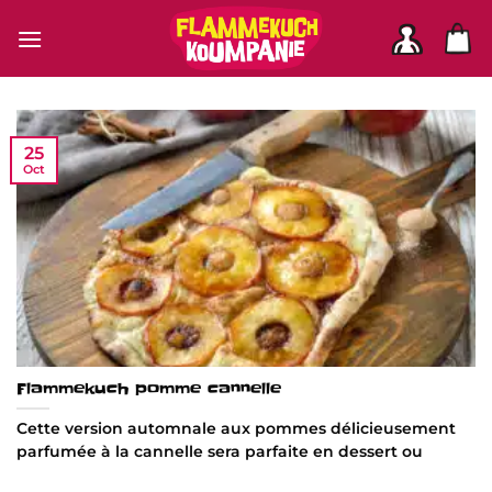
Passer
au
contenu
25
Oct
Flammekuch pomme cannelle
Cette version automnale aux pommes délicieusement
parfumée à la cannelle sera parfaite en dessert ou